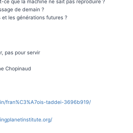
est-ce que la machine ne sait pas reproduire ?
issage de demain ?
et les générations futures ?
, pas pour servir
ine Chopinaud
m/in/fran%C3%A7ois-taddei-3696b919/
ngplanetinstitute.org/