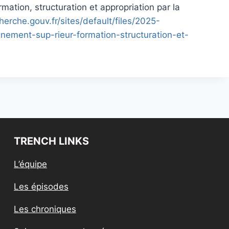
mation, structuration et appropriation par la
rche.gouv.fr/sites/default/files/2025-
ignement-sup-rieur-formation-structuration-et-
TRENCH LINKS
L’équipe
Les épisodes
Les chroniques