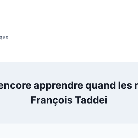
ique
il encore apprendre quand les 
François Taddei