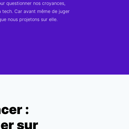
our questionner nos croyances,
la tech. Car avant même de juger
ue nous projetons sur elle.
cer :
ier sur