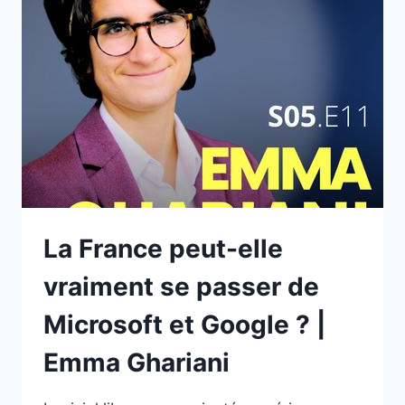
ENCORE
APPRENDRE
QUAND
LES
MACHINES
SAVENT
TOUT
?
|
FRANÇOIS
TADDEI
La France peut-elle
vraiment se passer de
Microsoft et Google ? |
Emma Ghariani