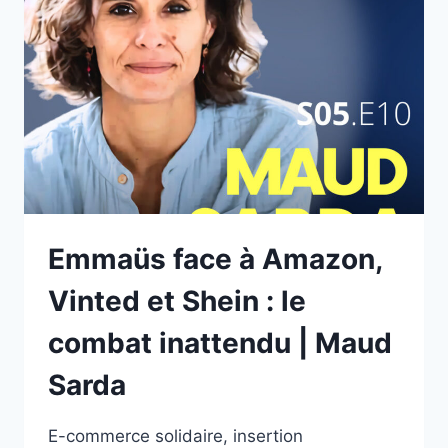
DE
MICROSOFT
ET
GOOGLE
?
|
EMMA
GHARIANI
Emmaüs face à Amazon,
Vinted et Shein : le
combat inattendu | Maud
Sarda
E-commerce solidaire, insertion