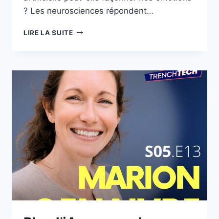
? Les neurosciences répondent…
NEUROSCIENCES
LIRE LA SUITE
ET
IA
:
LA
VRAIE
MENACE
POUR
NOS
ÉMOTIONS
|
NADIA
GUEROUAOU