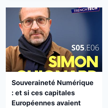
LA
MINISTRE
NOUS
RÉPOND
–
ANNE
LE
HÉNANFF
Souveraineté Numérique
: et si ces capitales
Européennes avaient