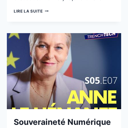
ETRE
LIRE LA SUITE
HUMAIN
À
L’ÈRE
DES
IA
–
MARIE
DOLLÉ
Souveraineté Numérique