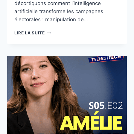
décortiquons comment l’intelligence
artificielle transforme les campagnes
électorales : manipulation de…
JACQUES
LIRE LA SUITE
PRIOL
–
ÉLECTIONS
ET
IA
:
DÉMOCRATIE
SOUS
PRESSION