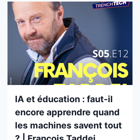
MOINS
ON
SAIT
DIALOGUER
|
MARION
GENAIVRE
IA et éducation : faut-il
encore apprendre quand
les machines savent tout
? | François Taddei