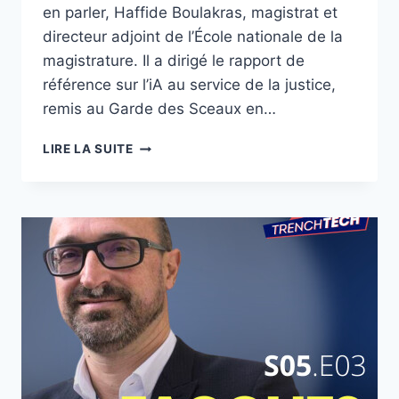
en parler, Haffide Boulakras, magistrat et
directeur adjoint de l’École nationale de la
magistrature. Il a dirigé le rapport de
référence sur l’iA au service de la justice,
remis au Garde des Sceaux en…
JUSTICE
LIRE LA SUITE
ET
IA
:
LA
FIN
DU
JUGE
HUMAIN
?
–
HAFFIDE
BOULAKRAS