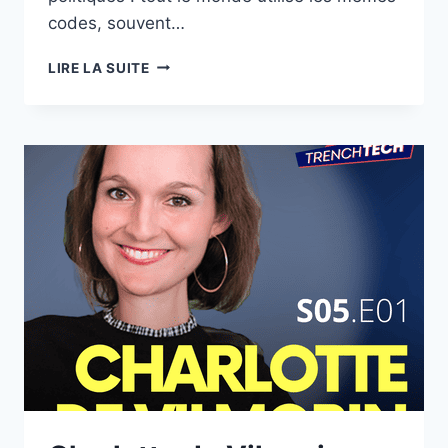
codes, souvent…
AMÉLIE
LIRE LA SUITE
DELOCHE
–
INFLUENCEURS
:
LE
POUVOIR
INVISIBLE
DES
RÉSEAUX
SOCIAUX