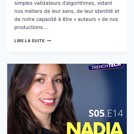
simples validateurs d’algorithmes, vidant
nos métiers de leur sens, de leur identité et
de notre capacité à être « auteurs » de nos
productions….
FUTUR
LIRE LA SUITE
DU
TRAVAIL
:
DEMAIN,
TOUS
ESCLAVES
DE
L’IA
?
APOLLINE
GUILLOT
[REDIF]