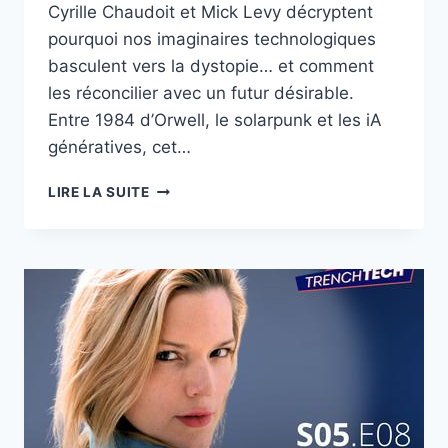
Cyrille Chaudoit et Mick Levy décryptent
pourquoi nos imaginaires technologiques
basculent vers la dystopie… et comment
les réconcilier avec un futur désirable.
Entre 1984 d’Orwell, le solarpunk et les iA
génératives, cet…
ON
LIRE LA SUITE
NOUS
A
MENTI
SUR
LE
FUTUR
DE
LA
TECH
|
ANNA
CHOURY